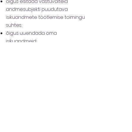
õigus esitada vastuväiteid
andmesubjekti puudutava
isikuandmete töötlemise toimingu
suhtes;
õigus uuendada oma
isikuandmeid;
õigus olla unustatud (andmete
kustutamine).
Isikuandmete
säilitamise tähtaeg
Säilitame 6 kuud potentsiaalsete
klientide andmeid, kes on soovinud
näiteks hinnapakkumisi või infot
teenuste kohta, kuid ei ole kliendiks
hakanud.