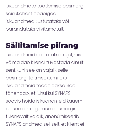
isikuandmete töötlemise eesmärgi
seisukohast ebaõiged
isikuandmed kustutataks või
parandataks viivitamatult.
Säilitamise piirang
Isikuandmeid säilitatakse kujul, mis
võimaldab Kliendi tuvastada ainult
seni, kuni see on vajalik selle
eesmärgi täitmiseks, milleks
isikuandmeid töödeldakse. See
tähendab, et juhul kui SYNAPS
soovib hoida isikuandmeid kauem
kui see on kogumise eesmärgist
tulenevalt vajalik, anonümiseerib
SYNAPS andmed selliselt, et Klient ei