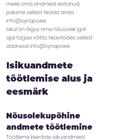
meile oma andmeid esitanud,
palume sellest teada anda
info@synaps.ee.
Isikul on õigus oma nõusolek igal
ajal tagasi võtta, teavitades sellest
aadressil info@synaps.ee.
Isikuandmete
töötlemise alus ja
eesmärk
Nõusolekupõhine
andmete töötlemine
Töötleme klientide isikuandmeid