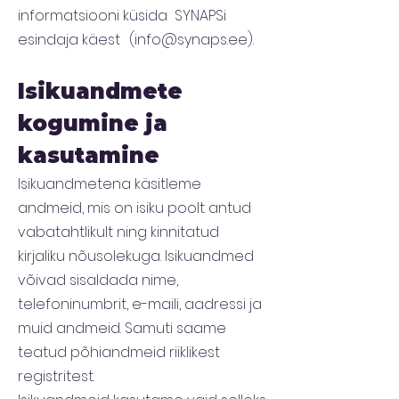
informatsiooni küsida SYNAPSi
esindaja käest (info@synaps.ee).
Isikuandmete
kogumine ja
kasutamine
Isikuandmetena käsitleme
andmeid, mis on isiku poolt antud
vabatahtlikult ning kinnitatud
kirjaliku nõusolekuga. Isikuandmed
võivad sisaldada nime,
telefoninumbrit, e-maili, aadressi ja
muid andmeid. Samuti saame
teatud põhiandmeid riiklikest
registritest.