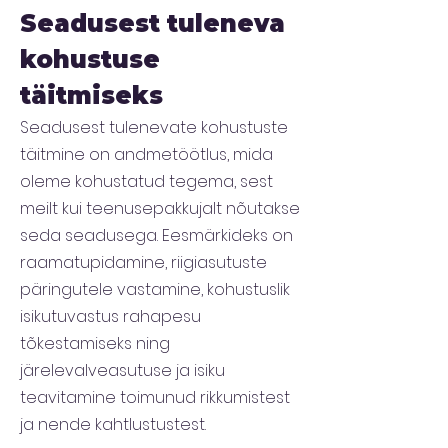
Seadusest tuleneva
kohustuse
täitmiseks
Seadusest tulenevate kohustuste
täitmine on andmetöötlus, mida
oleme kohustatud tegema, sest
meilt kui teenusepakkujalt nõutakse
seda seadusega. Eesmärkideks on
raamatupidamine, riigiasutuste
päringutele vastamine, kohustuslik
isikutuvastus rahapesu
tõkestamiseks ning
järelevalveasutuse ja isiku
teavitamine toimunud rikkumistest
ja nende kahtlustustest.