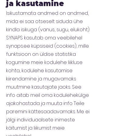
ja kasutamine
Isikustamata andmed on andmed,
mida ei saa otseselt siduda ühe
kindla isikuga (vanus, sugu, elukoht).
SYNAPS kasutab oma veebilehel
synaps.ee küpsiseid (cookies), mille
funktsioon on üldise statistika
kogumine meie kodulehe liikluse
kohta, kodulehe kasutamise
kiirendamine ja mugavamaks
muutmine kasutajate jaoks. See
info aitab meil oma kodulehekülge
ajakohastada ja muuta info Teile
paremini kättesaadavamaks. Me ei
jälgi individuaalsete inimeste
käitumist ja liikumist meie