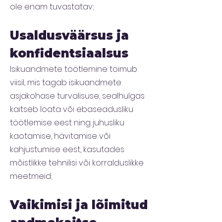
ole enam tuvastatav;
Usaldusväärsus ja
konfidentsiaalsus
Isikuandmete töötlemine toimub
viisil, mis tagab isikuandmete
asjakohase turvalisuse, sealhulgas
kaitseb loata või ebaseadusliku
töötlemise eest ning juhusliku
kaotamise, hävitamise või
kahjustumise eest, kasutades
mõistlikke tehnilisi või korralduslikke
meetmeid;
Vaikimisi ja lõimitud