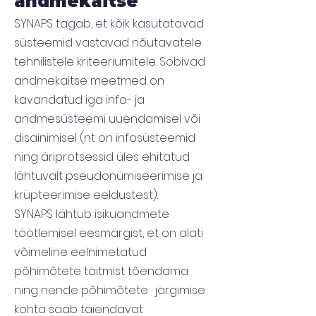
andmekaitse
SYNAPS tagab, et kõik kasutatavad
süsteemid vastavad nõutavatele
tehnilistele kriteeriumitele. Sobivad
andmekaitse meetmed on
kavandatud iga info- ja
andmesüsteemi uuendamisel või
disainimisel (nt on infosüsteemid
ning äriprotsessid üles ehitatud
lähtuvalt pseudonümiseerimise ja
krüpteerimise eeldustest).
SYNAPS lähtub isikuandmete
töötlemisel eesmärgist, et on alati
võimeline eelnimetatud
põhimõtete täitmist tõendama
ning nende põhimõtete järgimise
kohta saab täiendavat