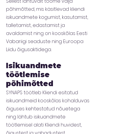
Sellest lähtuvalt toome välja
põhimõtted, mis käsitlevad kliendi
isikuandmete kogumist, kasutamist,
talletamist, edastamist ja
avaldamist ning on kooskõlas Eesti
Vabariigi seaduste ning Euroopa
Liidu õigusaktidega.
Isikuandmete
töötlemise
põhimõtted
SYNAPS töötleb Kliendi esitatud
isikuandmeid kooskõlas kohalduvas
õiguses kehtestatud nõuetega
ning lähtub isikuandmete
töötlemisel alati Kliendi huvidest,
õigustest ja vabadustest.