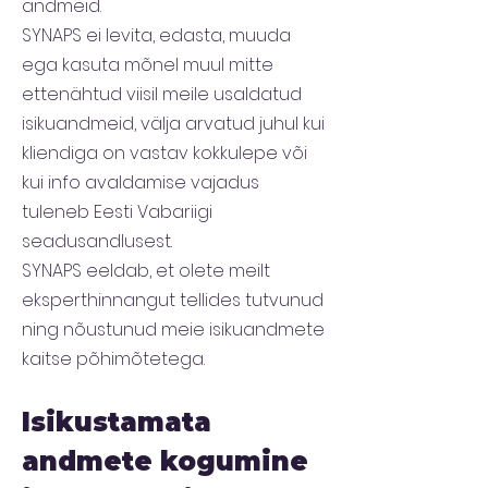
andmeid.
SYNAPS ei levita, edasta, muuda
ega kasuta mõnel muul mitte
ettenähtud viisil meile usaldatud
isikuandmeid, välja arvatud juhul kui
kliendiga on vastav kokkulepe või
kui info avaldamise vajadus
tuleneb Eesti Vabariigi
seadusandlusest.
SYNAPS eeldab, et olete meilt
eksperthinnangut tellides tutvunud
ning nõustunud meie isikuandmete
kaitse põhimõtetega.
Isikustamata
andmete kogumine