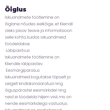
Õiglus
Isikuandmete töötlemine on
õiglane nõudes eelkõige, et Kliendil
oleks piisav teave ja informatsioon
selle kohta, kuidas isikuandmeid
töödeldakse;
Läbipaistvus
Isikuandmete töötlemine on
Kliendile läbipaistev;
Eesmärgipärasus
Isikuandmeid kogutakse täpselt ja
selgelt kindlaksmääratud ning
õiguspärastel eesmärkidel ning
neid ei töödelda hiljem viisil, mis on
nende eesmärkidega vastuolus;