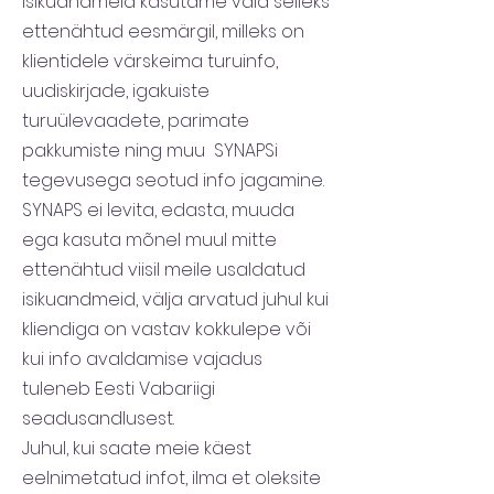
Isikuandmeid kasutame vaid selleks
ettenähtud eesmärgil, milleks on
klientidele värskeima turuinfo,
uudiskirjade, igakuiste
turuülevaadete, parimate
pakkumiste ning muu SYNAPSi
tegevusega seotud info jagamine.
SYNAPS ei levita, edasta, muuda
ega kasuta mõnel muul mitte
ettenähtud viisil meile usaldatud
isikuandmeid, välja arvatud juhul kui
kliendiga on vastav kokkulepe või
kui info avaldamise vajadus
tuleneb Eesti Vabariigi
seadusandlusest.
Juhul, kui saate meie käest
eelnimetatud infot, ilma et oleksite