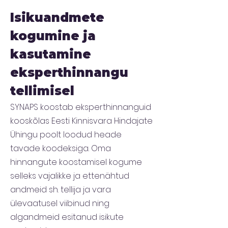
Isikuandmete
kogumine ja
kasutamine
eksperthinnangu
tellimisel
SYNAPS koostab eksperthinnanguid
kooskõlas Eesti Kinnisvara Hindajate
Ühingu poolt loodud heade
tavade koodeksiga. Oma
hinnangute koostamisel kogume
selleks vajalikke ja ettenähtud
andmeid sh. tellija ja vara
ülevaatusel viibinud ning
algandmeid esitanud isikute