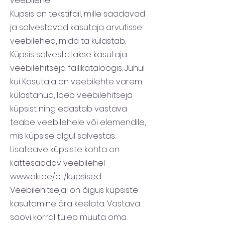
veebilehel.
Küpsis on tekstifail, mille saadavad
ja salvestavad kasutaja arvutisse
veebilehed, mida ta külastab.
Küpsis salvestatakse kasutaja
veebilehitseja failikataloogis. Juhul
kui Kasutaja on veebilehte varem
külastanud, loeb veebilehitseja
küpsist ning edastab vastava
teabe veebilehele või elemendile,
mis küpsise algul salvestas.
Lisateave küpsiste kohta on
kättesaadav veebilehel
www.aki.ee/et/kupsised.
Veebilehitsejal on õigus küpsiste
kasutamine ära keelata. Vastava
soovi korral tuleb muuta oma