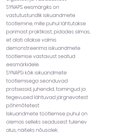
SYNAPS eesmärgiks on
vastutustundlik isikuandmete
töötlemine, mille puhul lähtutakse
parimast praktikast, pidades silmas,
et alati ollakse valmis
demonstreerima isikuandmete
töötlemise vastavust seatud
eesmärkidele.
SYNAPSi kõik isikuandmete
töötlemisega seonduvad
protsessid, juhendid, toimingud ja
tegevused lähtuvad järgnevatest
põhimõtetest:
Isikuandmete töötlemise puhul on
olemas selleks seadusest tulenev
alus, näiteks nõusolek;