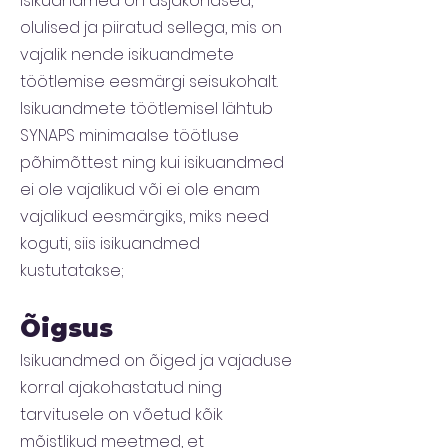
Isikuandmed on asjakohased,
olulised ja piiratud sellega, mis on
vajalik nende isikuandmete
töötlemise eesmärgi seisukohalt.
Isikuandmete töötlemisel lähtub
SYNAPS minimaalse töötluse
põhimõttest ning kui isikuandmed
ei ole vajalikud või ei ole enam
vajalikud eesmärgiks, miks need
koguti, siis isikuandmed
kustutatakse;
Õigsus
Isikuandmed on õiged ja vajaduse
korral ajakohastatud ning
tarvitusele on võetud kõik
mõistlikud meetmed, et