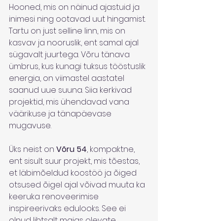
Hooned, mis on näinud ajastuid ja 
inimesi ning ootavad uut hingamist. 
Tartu on just selline linn, mis on 
kasvav ja nooruslik, ent samal ajal 
sügavalt juurtega. Võru tänava 
ümbrus, kus kunagi tuksus tööstuslik 
energia, on viimastel aastatel 
saanud uue suuna. Siia kerkivad 
projektid, mis ühendavad vana 
väärikuse ja tänapäevase 
mugavuse.
Üks neist on 
Võru 54
, kompaktne, 
ent sisult suur projekt, mis tõestas, 
et läbimõeldud koostöö ja õiged 
otsused õigel ajal võivad muuta ka 
keeruka renoveerimise 
inspireerivaks edulooks. See ei 
olnud lihtsalt majas olevate 