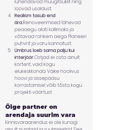
lühendavad müügitsüklit ning 
loovad usaldust.
Realism tasub end 
ära.
Renoveerimised lähevad 
peaaegu alati kallimaks ja 
võtavad rohkem aega. Planeeri 
puhvrit ja varu kannatust.
Ümbrus loeb sama palju kui 
interjöör.
Ostjad ei osta ainult 
korterit, vaid kogu 
elukeskkonda. Väike hoolivus 
hoovi ja sissepääsu 
korrastamisel võib tõsta kogu 
projekti väärtust.
Õige partner on 
arendaja suurim vara
Kinnisvaraarendus ei ole kunagi 
ainult numbrid ja ruutmeetrid. See 