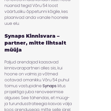
nüansid tegid Võru 54 loost 
väärtusliku õppetunni kõigile, kes 
plaanivad anda vanale hoonele 
uue elu.
Synaps Kinnisvara – 
partner, mitte lihtsalt 
müüja
Paljud arendajad kaasavad 
kinnisvarapartneri alles siis, kui 
hoone on valmis ja võtmed 
ootavad omanikku. Võru 54 puhul 
toimus vastupidine 
Synaps
 liitus 
projektiga juba renoveerimise 
alguses. See tähendas, et müügi- 
ja turundusstrateegia kasvas välja 
koos arendusega, mitte selle järel.