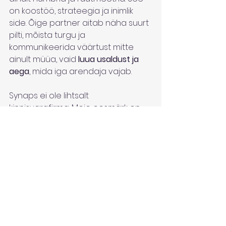
on koostöö, strateegia ja inimlik 
side. Õige partner aitab näha suurt 
pilti, mõista turgu ja 
kommunikeerida väärtust mitte 
ainult müüa, vaid 
luua usaldust ja 
aega
, mida iga arendaja vajab.
Synaps ei ole lihtsalt 
kinnisvarafirma. Meie eesmärk on 
aidata arendajatel positsioneerida 
oma projekt õigesti, rääkida selle 
lugu ja ehitada sild arendaja 
visiooni ning turu reaalsuse vahele.
Võru 54 oli väike projekt mahu 
poolest, kuid suur mõju poolest. See 
näitas, et ka keerulistes oludes on 
võimalik saavutada stabiilne müük 