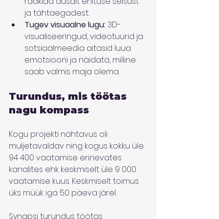
rääkida ausalt ehituse seisust 
ja tähtaegadest.
Tugev visuaalne lugu:
 3D-
visualiseeringud, videotuurid ja 
sotsiaalmeedia aitasid luua 
emotsiooni ja näidata, milline 
saab valmis maja olema.
Turundus, mis töötas 
nagu kompass
Kogu projekti nähtavus oli 
muljetavaldav ning kogus kokku üle 
94 400 vaatamise erinevates 
kanalites ehk keskmiselt üle 9 000 
vaatamise kuus. Keskmiselt toimus 
üks müük iga 50 päeva järel.
Synapsi turundus töötas 