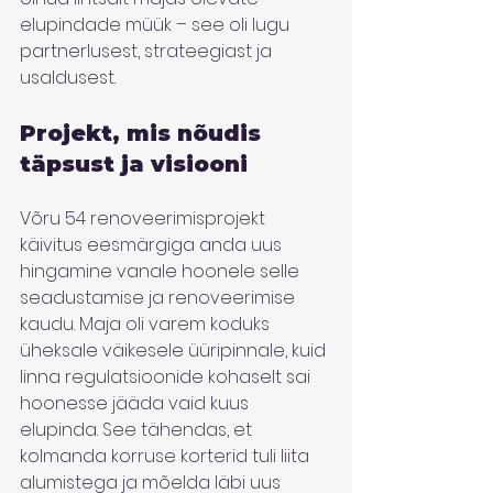
elupindade müük – see oli lugu 
partnerlusest, strateegiast ja 
usaldusest.
Projekt, mis nõudis 
täpsust ja visiooni
Võru 54 renoveerimisprojekt 
käivitus eesmärgiga anda uus 
hingamine vanale hoonele selle 
seadustamise ja renoveerimise 
kaudu. Maja oli varem koduks 
üheksale väikesele üüripinnale, kuid 
linna regulatsioonide kohaselt sai 
hoonesse jääda vaid kuus 
elupinda. See tähendas, et 
kolmanda korruse korterid tuli liita 
alumistega ja mõelda läbi uus 