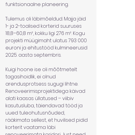
funktsionaalne planeering.
Tulemus oli läbimõeldud. Majja jäid 
1- ja 2-toalised korterid suuruses 
18,8–60,8 m², kokku ligi 276 m². Kogu 
projekti müügimaht ulatus 793 000 
euroni ja ehitustööd kulmineerusid 
2025. aasta septembris.
Kuigi hoone ise oli mõõtmetelt 
tagasihoidlik, ei olnud 
arendusprotsess sugugi lihtne. 
Renoveerimisprojektidega käivad 
alati kaasas üllatused – viibiv 
kasutusluba, täiendavad tööd ja 
uued tuleohutusnõuded, 
rääkimata sellest, et huvilised pidid 
korterit vaatama läbi 
renoveerimata koridori. Just need 