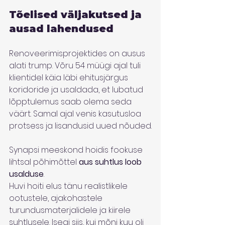
Tõelised väljakutsed ja 
ausad lahendused
Renoveerimisprojektides on ausus 
alati trump. Võru 54 müügi ajal tuli 
klientidel käia läbi ehitusjärgus 
koridoride ja usaldada, et lubatud 
lõpptulemus saab olema seda 
väärt. Samal ajal venis kasutusloa 
protsess ja lisandusid uued nõuded.
Synapsi meeskond hoidis fookuse 
lihtsal põhimõttel 
aus suhtlus loob 
usalduse
.
Huvi hoiti elus tänu realistlikele 
ootustele, ajakohastele 
turundusmaterjalidele ja kiirele 
suhtlusele. Isegi siis, kui mõni kuu oli 