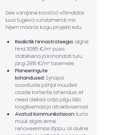
See varajane koostöö võimaldas 
luua tugeva vundamendi, mis 
hiljem määras kogu projekti edu:
Realistlik hinnastrateegia:
 algne 
hind 3085 €/m² püsis 
stabiilsena ja kohandati turu 
järgi 2916 €/m² tasemele.
Planeeringute 
kohandused:
 Synapsi 
soovituste põhjal muudeti 
osade korterite lahendusi, et 
need oleksid ostja pilgu läbi 
loogilisemad ja atraktiivsemad.
Avatud kommunikatsioon:
 kuna 
müük algas enne 
renoveerimise lõppu, oli oluline 