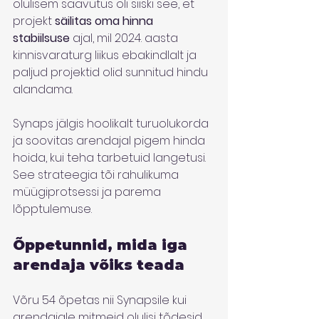
olulisem saavutus oli siiski see, et 
projekt 
säilitas oma hinna 
stabiilsuse
 ajal, mil 2024. aasta 
kinnisvaraturg liikus ebakindlalt ja 
paljud projektid olid sunnitud hindu 
alandama.
Synaps jälgis hoolikalt turuolukorda 
ja soovitas arendajal pigem hinda 
hoida, kui teha tarbetuid langetusi. 
See strateegia tõi rahulikuma 
müügiprotsessi ja parema 
lõpptulemuse.
Õppetunnid, mida iga 
arendaja võiks teada
Võru 54 õpetas nii Synapsile kui 
arendajale mitmeid olulisi tõdesid, 