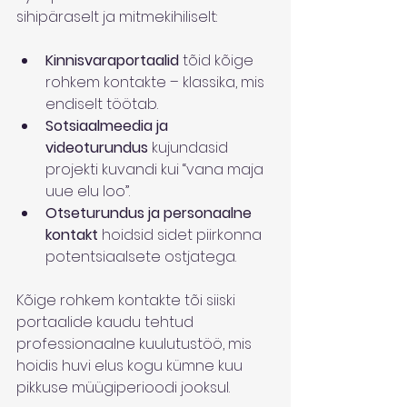
sihipäraselt ja mitmekihiliselt:
Kinnisvaraportaalid
 tõid kõige 
rohkem kontakte – klassika, mis 
endiselt töötab.
Sotsiaalmeedia ja 
videoturundus
 kujundasid 
projekti kuvandi kui “vana maja 
uue elu loo”.
Otseturundus ja personaalne 
kontakt
 hoidsid sidet piirkonna 
potentsiaalsete ostjatega.
Kõige rohkem kontakte tõi siiski 
portaalide kaudu tehtud 
professionaalne kuulutustöö, mis 
hoidis huvi elus kogu kümne kuu 
pikkuse müügiperioodi jooksul.