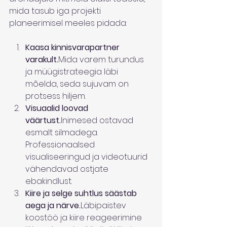
mida tasub iga projekti 
planeerimisel meeles pidada:
Kaasa kinnisvarapartner 
varakult.
Mida varem turundus 
ja müügistrateegia läbi 
mõelda, seda sujuvam on 
protsess hiljem.
Visuaalid loovad 
väärtust.
Inimesed ostavad 
esmalt silmadega. 
Professionaalsed 
visualiseeringud ja videotuurid 
vähendavad ostjate 
ebakindlust.
Kiire ja selge suhtlus säästab 
aega ja närve.
Läbipaistev 
koostöö ja kiire reageerimine 