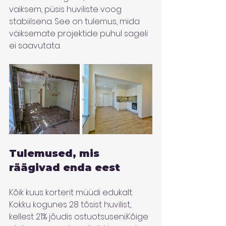
vaiksem, püsis huviliste voog 
stabiilsena. See on tulemus, mida 
väiksemate projektide puhul sageli 
ei saavutata.
Tulemused, mis 
räägivad enda eest
Kõik kuus korterit müüdi edukalt. 
Kokku kogunes 28 tõsist huvilist, 
kellest 21% jõudis ostuotsuseni.Kõige 