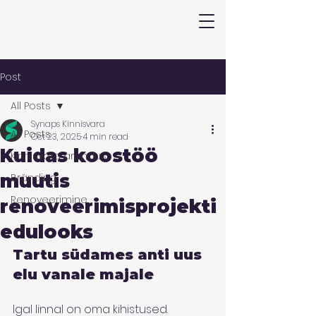
Post
All Posts
Synaps Kinnisvara
All Posts
Oct 23, 2025
4 min read
Kuidas koostöö
Kinnisvara arendus
muutis
Bränding
Renoveerimine
renoveerimisprojekti
edulooks
Tartu südames anti uus 
elu vanale majale
Igal linnal on oma kihistused. 